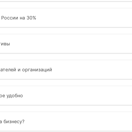
а России на 30%
тивы
ателей и организаций
ое удобно
а бизнесу?