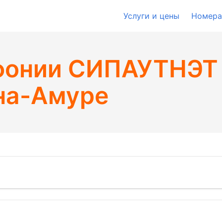
Услуги и цены
Номера
фонии СИПАУТНЭТ
на-Амуре